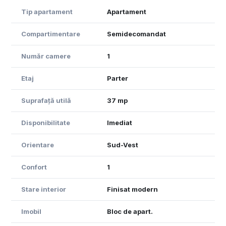
eficientă: hol, debara/dressing, baie, cameră luminoasă
și bucătărie separată.
Tip apartament
Apartament
Ideal pentru locuit sau investiție, acest apartament
Compartimentare
Semidecomandat
este pregătit să devină noul tău cămin.
Număr camere
1
Toate Casele – partenerii tăi de încredere în imobiliare.
Etaj
Parter
Suprafață utilă
37 mp
Disponibilitate
Imediat
Orientare
Sud-Vest
Confort
1
Stare interior
Finisat modern
Imobil
Bloc de apart.