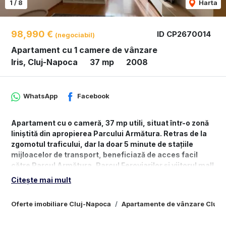
1
/
8
Harta
98,990 €
ID CP2670014
(negociabil)
Apartament cu 1 camere de vânzare
Iris, Cluj-Napoca
37 mp
2008
WhatsApp
Facebook
Apartament cu o cameră, 37 mp utili, situat într-o zonă
liniștită din apropierea Parcului Armătura. Retras de la
zgomotul traficului, dar la doar 5 minute de stațiile
mijloacelor de transport, beneficiază de acces facil
către Parcul Armătura, Parcul Feroviarilor și viitorul mall
RIVUS, aflat în construcție.
Citește mai mult
Imobilul este recent renovat, mobilat și utilat complet,
Oferte imobiliare Cluj-Napoca
Apartamente de vânzare Cluj-
fiind amplasat la parter înalt, într-un bloc construit în
2008 și bine întreținut. Compartimentarea este