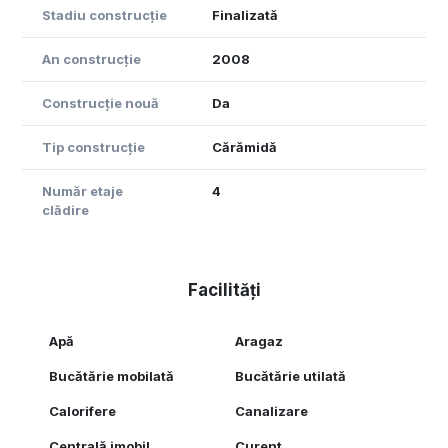
Stadiu construcție
Finalizată
An construcție
2008
Construcție nouă
Da
Tip construcție
Cărămidă
Număr etaje
4
clădire
Facilități
Apă
Aragaz
Bucătărie mobilată
Bucătărie utilată
Calorifere
Canalizare
Centrală imobil
Curent