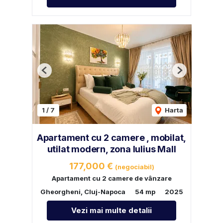
Previous
Next
1
/
7
Harta
Apartament cu 2 camere , mobilat,
utilat modern, zona Iulius Mall
177,000 €
(negociabil)
Apartament cu 2 camere de vânzare
Gheorgheni, Cluj-Napoca
54 mp
2025
Vezi mai multe detalii