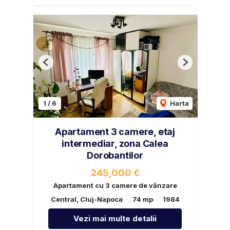
Previous
Next
1
/
6
Harta
Apartament 3 camere, etaj
intermediar, zona Calea
Dorobantilor
245,000 €
Apartament cu 3 camere de vânzare
Central, Cluj-Napoca
74 mp
1984
Vezi mai multe detalii