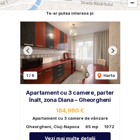
Te-ar putea interesa și:
Previous
Next
1
/
6
Harta
Apartament cu 3 camere, parter
înalt, zona Diana – Gheorgheni
184,990 €
Apartament cu 3 camere de vânzare
Gheorgheni, Cluj-Napoca
65 mp
1972
Vezi mai multe detalii