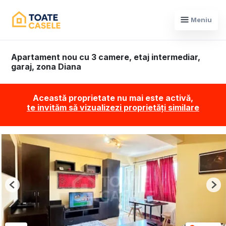
Meniu
Apartament nou cu 3 camere, etaj intermediar,
garaj, zona Diana
Această proprietate nu mai este activă,
te invităm să vizualizezi proprietăți similare
Previous
Nex