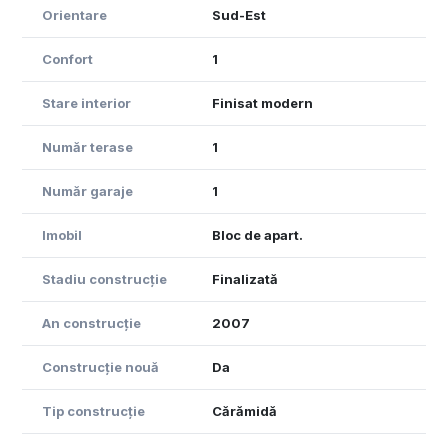
bine poziționată și perfect echilibrată din toate punctele
Orientare
Sud-Est
de vedere.
Confort
1
Pentru mai multe informații și pentru a programa o
vizionare, contactați-ne cu încredere!
Stare interior
Finisat modern
Echipa Toate Casele – partenerii dumneavoastră de
încredere pentru găsirea locuinței ideale!
Număr terase
1
Număr garaje
1
Imobil
Bloc de apart.
Stadiu construcție
Finalizată
An construcție
2007
Construcție nouă
Da
Tip construcție
Cărămidă