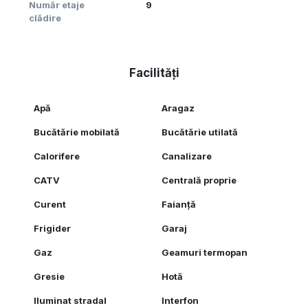
Număr etaje
9
clădire
Facilități
Apă
Aragaz
Bucătărie mobilată
Bucătărie utilată
Calorifere
Canalizare
CATV
Centrală proprie
Curent
Faianță
Frigider
Garaj
Gaz
Geamuri termopan
Gresie
Hotă
Iluminat stradal
Interfon