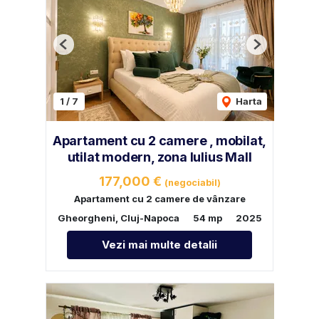
Previous
Next
1
/
7
Harta
Apartament cu 2 camere , mobilat,
utilat modern, zona Iulius Mall
177,000 €
(negociabil)
Apartament cu 2 camere de vânzare
Gheorgheni, Cluj-Napoca
54 mp
2025
Vezi mai multe detalii