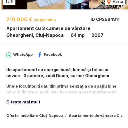
1
/
5
Harta
210,000 €
ID CP2564811
(negociabil)
Apartament cu 3 camere de vânzare
Gheorgheni, Cluj-Napoca
64 mp
2007
WhatsApp
Facebook
Un apartament cu energie bună, lumină și tot ce ai
nevoie – 3 camere, zonă Diana, cartier Gheorgheni
Unele locuințe îți dau din prima senzația de spațiu bine
gândit, liniște și echilibru. Așa este acest apartament
cu 3 camere, aflat la etajul 2 al unui imobil modern,
Citește mai mult
construit în 2007, în zona Diana – una dintre cele mai
căutate din cartierul Gheorgheni.
Oferte imobiliare Cluj-Napoca
Apartamente de vânzare Cluj-
Cu o suprafață utilă de 64 mp și o terasă de 7 mp,
apartamentul este ideal pentru o familie tânără sau