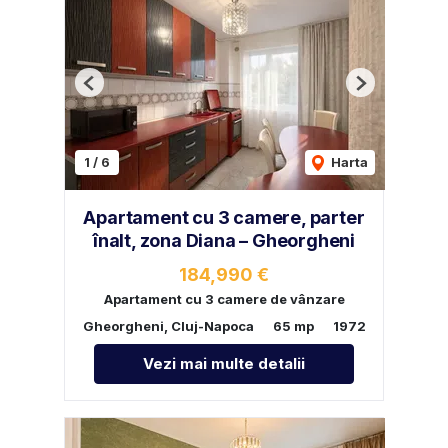
Previous
Next
1
/
6
Harta
Apartament cu 3 camere, parter
înalt, zona Diana – Gheorgheni
184,990 €
Apartament cu 3 camere de vânzare
Gheorgheni, Cluj-Napoca
65 mp
1972
Vezi mai multe detalii