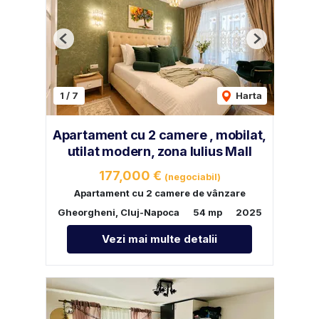
Previous
Next
1
/
7
Harta
Apartament cu 2 camere , mobilat,
utilat modern, zona Iulius Mall
177,000 €
(negociabil)
Apartament cu 2 camere de vânzare
Gheorgheni, Cluj-Napoca
54 mp
2025
Vezi mai multe detalii