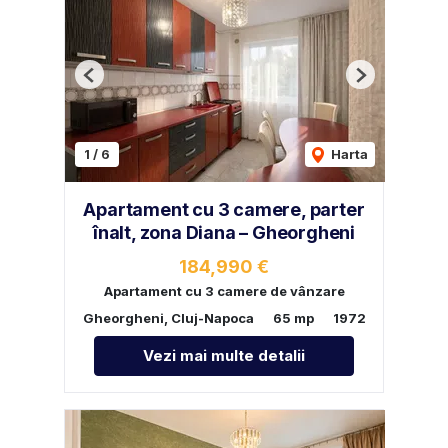
Previous
Next
1
/
6
Harta
Apartament cu 3 camere, parter
înalt, zona Diana – Gheorgheni
184,990 €
Apartament cu 3 camere de vânzare
Gheorgheni, Cluj-Napoca
65 mp
1972
Vezi mai multe detalii