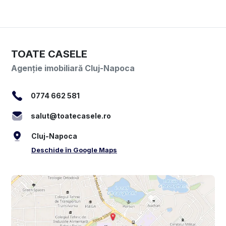
TOATE CASELE
Agenție imobiliară Cluj-Napoca
0774 662 581
salut@toatecasele.ro
Cluj-Napoca
Deschide în Google Maps