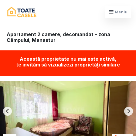
Meniu
Apartament 2 camere, decomandat – zona
Câmpului, Manastur
Această proprietate nu mai este activă,
te invităm să vizualizezi proprietăți similare
Previous
Nex