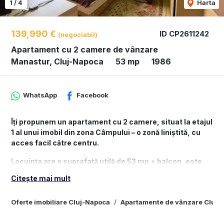
1
/
4
Harta
139,990 €
ID CP2611242
(negociabil)
Apartament cu 2 camere de vânzare
Manastur, Cluj-Napoca
53 mp
1986
WhatsApp
Facebook
Îți propunem un apartament cu 2 camere, situat la etajul
1 al unui imobil din zona Câmpului – o zonă liniștită, cu
acces facil către centru.
Locuința are o suprafață utilă de 53 mp + balcon, este
decomandată și dispune de finisaje clasice, fiind ideală
Citește mai mult
pentru renovare după propriul gust.
Caracteristici:
Oferte imobiliare Cluj-Napoca
Apartamente de vânzare Cluj-
• 2 camere decomandate
• Bucătărie închisă