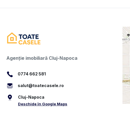
Agenție imobiliară Cluj-Napoca
0774 662 581
salut@toatecasele.ro
Cluj-Napoca
Deschide în Google Maps