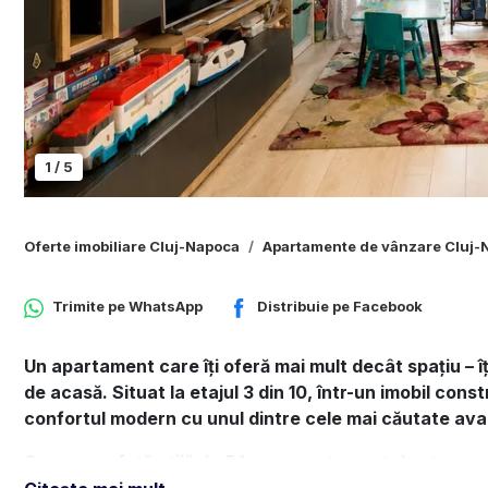
1
/
5
Oferte imobiliare Cluj-Napoca
Apartamente de vânzare Cluj-
Trimite pe
WhatsApp
Distribuie pe
Facebook
Un apartament care îți oferă mai mult decât spațiu – îț
de acasă. Situat la etajul 3 din 10, într-un imobil con
confortul modern cu unul dintre cele mai căutate ava
Cu o suprafață utilă de 54 mp, apartamentul este comp
și hol, fiind complet mobilat și utilat, pregătit pentru