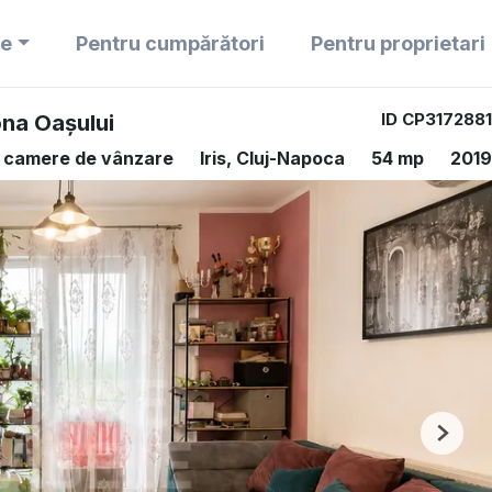
re
Pentru cumpărători
Pentru proprietari
ID CP3172881
ona Oașului
 camere de vânzare
Iris, Cluj-Napoca
54 mp
2019
Next