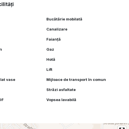
ilități
Bucătărie mobilată
Canalizare
Faianță
an
Gaz
Hotă
Lift
lat vase
Mijloace de transport în comun
Străzi asfaltate
MDF
Vopsea lavabilă