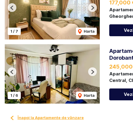
177,000
Apartamen
Previous
Next
Gheorghen
Vezi
1
/
7
Harta
Apartame
Dorobant
245,000
Apartamen
Previous
Next
Central, C
Vezi
1
/
6
Harta
Înapoi la Apartamente de vânzare