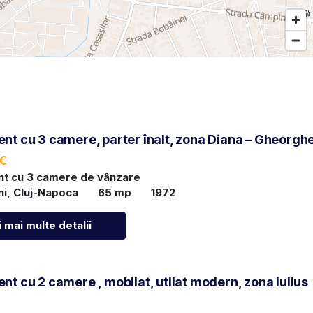
nt cu 3 camere, parter înalt, zona Diana – Gheorgh
€
t cu 3 camere de vânzare
i, Cluj-Napoca
65 mp
1972
 mai multe detalii
t cu 2 camere , mobilat, utilat modern, zona Iulius