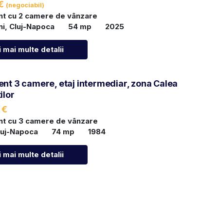
 €
(negociabil)
t cu 2 camere de vânzare
i, Cluj-Napoca
54 mp
2025
 mai multe detalii
nt 3 camere, etaj intermediar, zona Calea
ilor
 €
t cu 3 camere de vânzare
luj-Napoca
74 mp
1984
 mai multe detalii