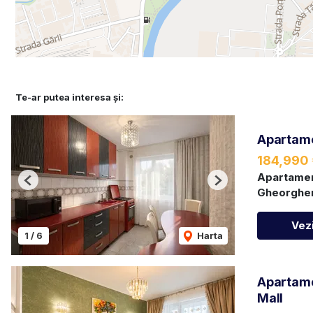
Te-ar putea interesa și:
Apartame
184,990 
Apartamen
Previous
Next
Gheorghen
Vezi
1
/
6
Harta
Apartamen
Mall