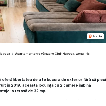
Harta
Napoca
Apartamente de vânzare Cluj-Napoca, zona Iris
i oferă libertatea de a te bucura de exterior fără să pleci
struit în 2019, această locuință cu 2 camere îmbină
ntaje: o terasă de 32 mp.
artimentat practic: living cu bucătărie, dormitor, baie
 mutare imediată.