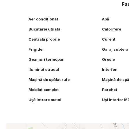
Fac
Aer condiționat
Apă
Bucătărie utilată
Calorifere
Centrală proprie
Curent
Frigider
Garaj subter
Geamuri termopan
Gresie
Iluminat stradal
Interfon
Mașină de spălat rufe
Mașină de spă
Mobilat complet
Parchet
Ușă intrare metal
Uși interior 