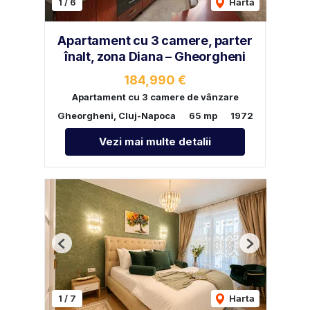
1
/
6
Harta
Apartament cu 3 camere, parter
înalt, zona Diana – Gheorgheni
184,990 €
Apartament cu 3 camere de vânzare
Gheorgheni, Cluj-Napoca
65 mp
1972
Vezi mai multe detalii
Previous
Next
1
/
7
Harta