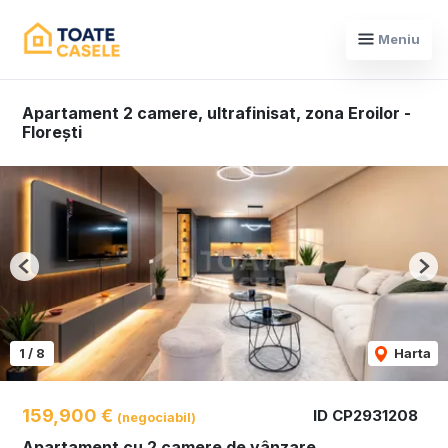
Meniu
Apartament 2 camere, ultrafinisat, zona Eroilor -
Florești
Previous
Nex
1
/
8
Harta
159,900 €
ID CP2931208
(negociabil)
Apartament cu 2 camere de vânzare