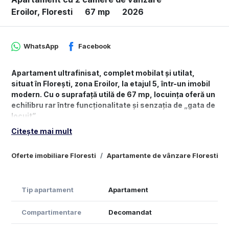
Eroilor, Floresti
67 mp
2026
WhatsApp
Facebook
Apartament ultrafinisat, complet mobilat și utilat,
situat în Florești, zona Eroilor, la etajul 5, într-un imobil
modern. Cu o suprafață utilă de 67 mp, locuința oferă un
echilibru rar între funcționalitate și senzația de „gata de
locuit”.
Citește mai mult
Spațiul este organizat într-un living cu bucătărie,
dormitor și baie, fiecare zonă curgând firesc în cealaltă.
Oferte imobiliare Floresti
Apartamente de vânzare Floresti
Lumina naturală intră generos, iar finisajele atent alese
dau apartamentului o stare calmă, coerentă — genul de
loc în care te vezi trăind, nu doar vizionând.
Tip apartament
Apartament
Se vinde exact ca în poze, cu mobilier și electrocasnice
incluse, astfel încât mutarea să fie imediată, fără liste
Compartimentare
Decomandat
de cumpărături sau compromisuri. Totul este deja
așezat, ca într-o locuință care își știe rolul.