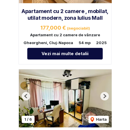
Apartament cu 2 camere , mobilat,
utilat modern, zona Iulius Mall
177,000 €
(negociabil)
Apartament cu 2 camere de vânzare
Gheorgheni, Cluj-Napoca
54 mp
2025
Vezi mai multe detalii
Previous
Next
1
/
6
Harta