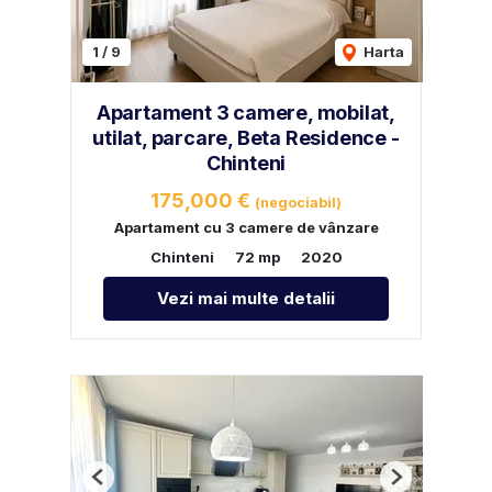
1
/
9
Harta
Apartament 3 camere, mobilat,
utilat, parcare, Beta Residence -
Chinteni
175,000 €
(negociabil)
Apartament cu 3 camere de vânzare
Chinteni
72 mp
2020
Vezi mai multe detalii
Previous
Next