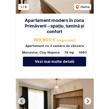
1
/
6
Harta
Apartament modern în zona
Primăverii – spațiu, lumină și
confort
199,900 €
(negociabil)
Apartament cu 3 camere de vânzare
Manastur, Cluj-Napoca
74 mp
1980
Vezi mai multe detalii
Previous
Next