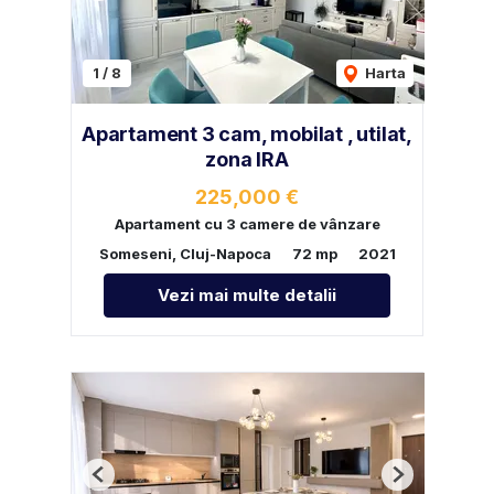
1
/
8
Harta
Apartament 3 cam, mobilat , utilat,
zona IRA
225,000 €
Apartament cu 3 camere de vânzare
Someseni, Cluj-Napoca
72 mp
2021
Vezi mai multe detalii
Previous
Next