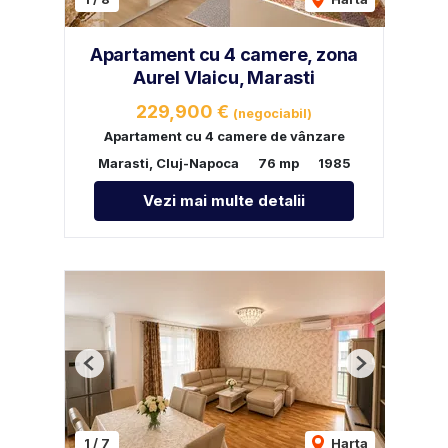
Apartament cu 4 camere, zona
Aurel Vlaicu, Marasti
229,900 €
(negociabil)
Apartament cu 4 camere de vânzare
Marasti, Cluj-Napoca
76 mp
1985
Vezi mai multe detalii
Previous
Next
1
/
7
Harta