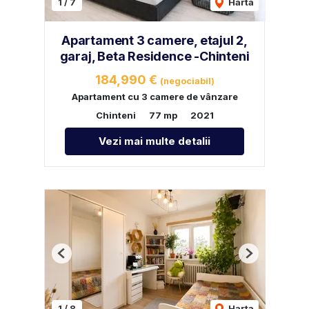
1
/
7
Harta
Apartament 3 camere, etajul 2,
garaj, Beta Residence -Chinteni
184,990 €
(negociabil)
Apartament cu 3 camere de vânzare
Chinteni
77 mp
2021
Vezi mai multe detalii
Previous
Next
1
/
8
Harta