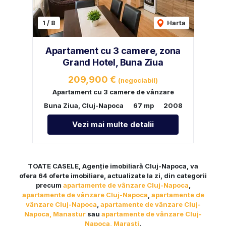
1
/
8
Harta
Apartament cu 3 camere, zona
Grand Hotel, Buna Ziua
209,900 €
(negociabil)
Apartament cu 3 camere de vânzare
Buna Ziua, Cluj-Napoca
67 mp
2008
Vezi mai multe detalii
TOATE CASELE, Agenție imobiliară Cluj-Napoca, va
ofera 64 oferte imobiliare, actualizate la zi, din categorii
precum
apartamente de vânzare Cluj-Napoca
,
apartamente de vânzare Cluj-Napoca
,
apartamente de
vânzare Cluj-Napoca
,
apartamente de vânzare Cluj-
Napoca, Manastur
sau
apartamente de vânzare Cluj-
Napoca, Marasti
.