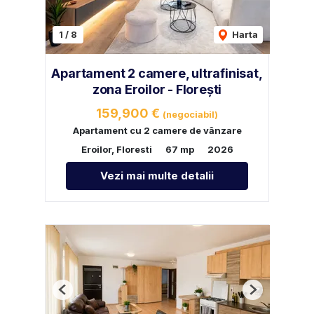
1
/
8
Harta
Apartament 2 camere, ultrafinisat,
zona Eroilor - Florești
159,900 €
(negociabil)
Apartament cu 2 camere de vânzare
Eroilor, Floresti
67 mp
2026
Vezi mai multe detalii
Previous
Next