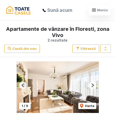
Sună acum
Meniu
Apartamente de vânzare în Floresti, zona
Vivo
2 rezultate
Caută din nou
Filtrează
Previous
Next
1
/
9
Harta