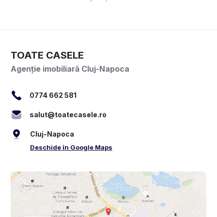
TOATE CASELE
Agenție imobiliară Cluj-Napoca
0774 662 581
salut@toatecasele.ro
Cluj-Napoca
Deschide în Google Maps