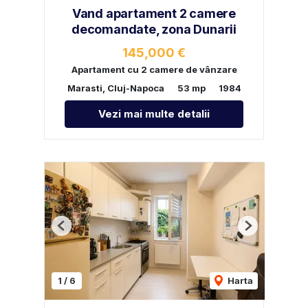
Vand apartament 2 camere
decomandate, zona Dunarii
145,000 €
Apartament cu 2 camere de vânzare
Marasti, Cluj-Napoca
53 mp
1984
Vezi mai multe detalii
Previous
Next
1
/
6
Harta