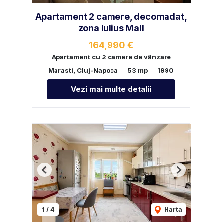
Apartament 2 camere, decomadat,
zona Iulius Mall
164,990 €
Apartament cu 2 camere de vânzare
Marasti, Cluj-Napoca
53 mp
1990
Vezi mai multe detalii
Previous
Next
1
/
4
Harta