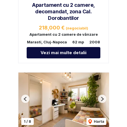
Apartament cu 2 camere,
decomandat, zona Cal.
Dorobantilor
218,000 €
(negociabil)
Apartament cu 2 camere de vânzare
Marasti, Cluj-Napoca
62 mp
2008
Vezi mai multe detalii
Previous
Next
1
/
8
Harta