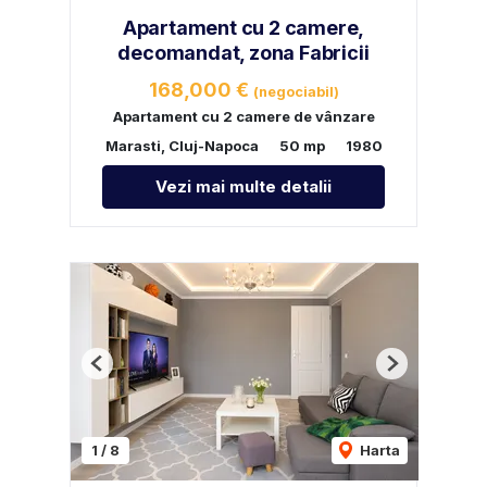
Apartament cu 2 camere,
decomandat, zona Fabricii
168,000 €
(negociabil)
Apartament cu 2 camere de vânzare
Marasti, Cluj-Napoca
50 mp
1980
Vezi mai multe detalii
Previous
Next
1
/
8
Harta