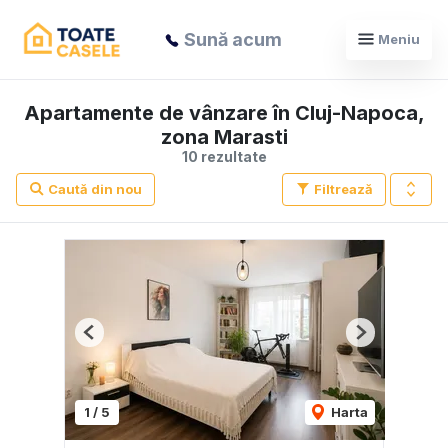
Sună acum
Meniu
Apartamente de vânzare în Cluj-Napoca,
zona Marasti
10 rezultate
Caută din nou
Filtrează
Previous
Next
1
/
5
Harta