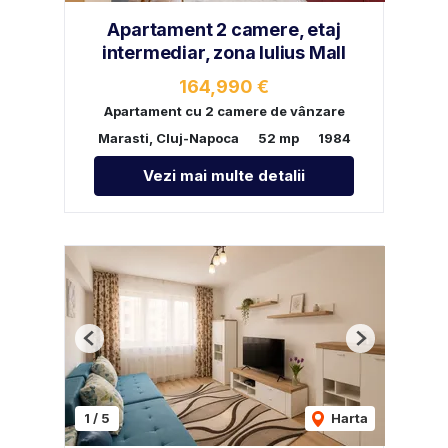
Apartament 2 camere, etaj
intermediar, zona Iulius Mall
164,990 €
Apartament cu 2 camere de vânzare
Marasti, Cluj-Napoca
52 mp
1984
Vezi mai multe detalii
Previous
Next
1
/
5
Harta