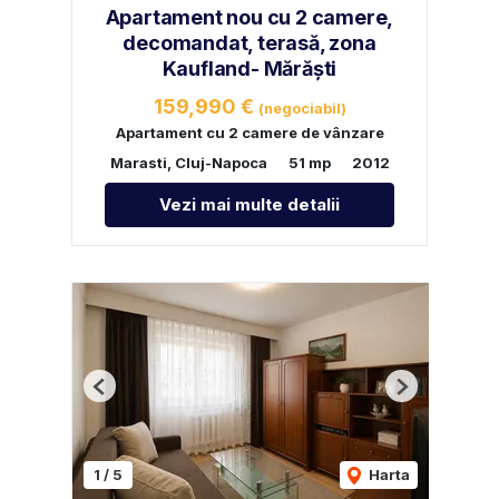
Apartament nou cu 2 camere,
decomandat, terasă, zona
Kaufland- Mărăști
159,990 €
(negociabil)
Apartament cu 2 camere de vânzare
Marasti, Cluj-Napoca
51 mp
2012
Vezi mai multe detalii
Previous
Next
1
/
5
Harta