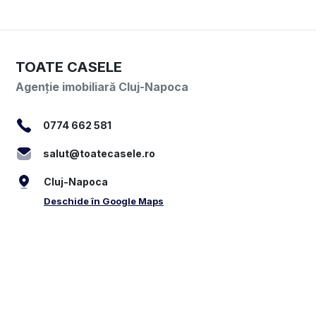
TOATE CASELE
Agenție imobiliară Cluj-Napoca
0774 662 581
salut@toatecasele.ro
Cluj-Napoca
Deschide în Google Maps